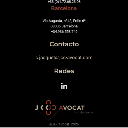
+33.(0)1.72.68.23.08
Barcelona
Vía Augusta, nº48, Entlo 6º
08006 Barcelona
+34.936.558.749
Contacto
c.jacquet@jcc-avocat.com
Redes
@JCCAvocat 2026