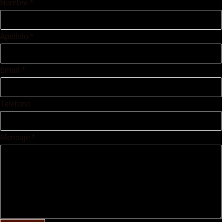
Nombre
*
Apellido
*
Email
*
Teléfono
Mensaje
*